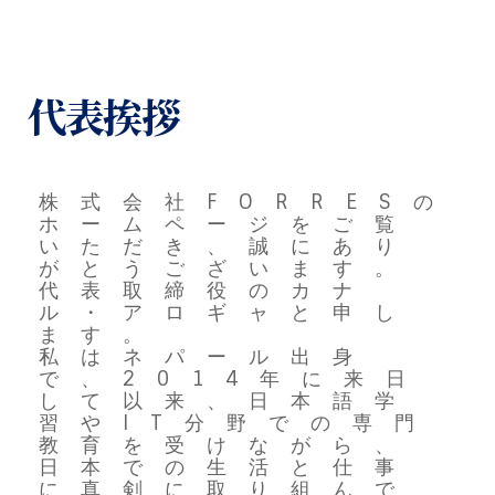
代表挨拶
株式会社FORRESの
ホームページをご覧
いただき、誠にあり
がとうございます。
代表取締役のカナ
ル・アロギャと申し
ます。
私はネパール出身
で、2014年に来日
して以来、日本語学
習やIT分野での専門
教育を受けながら、
日本での生活と仕事
に真剣に取り組んで