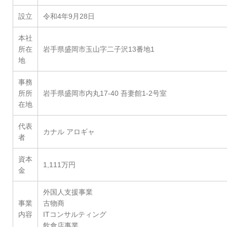
設立
令和4年9月28日
本社
所在
岩手県盛岡市玉山字二子沢13番地1
地
事務
所所
岩手県盛岡市内丸17-40 吾妻館1-2号室
在地
代表
カナル アロギャ
者
資本
1,111万円
金
外国人支援事業
事業
古物商
内容
ITコンサルティング
飲食店事業