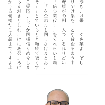
からこそ、「寄り添
う支援」「信頼でき
る対応」を心がけ、
働き手と企業の架け
橋としての役割を果
たしています。
これからも、人と
人、国と国をつなぐ
懸け橋として、皆さ
まに信頼される企業
であり続けられるよ
う努めてまいりま
す。今後ともどうぞ
よろしくお願い申し
上げます。