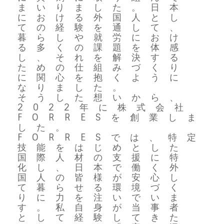
まいりました。日本
における外国人とし
ての経験を通して、
暮らしや就労におけ
る多くの課題を体感
し、それを解決する
ための仕組みづくり
に関心を抱くように
なりました。
そうした想いから、
2022年に株式会社
FORRESを創業しま
した。
FORRESでは、特定
技能をはじめとした
国際人材の支援に特
化し、日本で働く外
国人の皆様が安心し
て暮らせる環境づく
りに力を注いでいま
す。私自身が当事者
として経験してきた