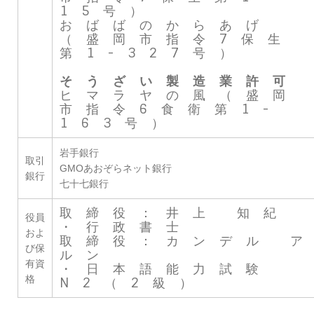
15号）
おばばのからあげ
（盛岡市指令7保生
第1-327号）
そうざい製造業許可
ヒマラヤの風（盛岡
市指令6食衛第1-
163号）
岩手銀行
取引
GMOあおぞらネット銀行
銀行
七十七銀行
取締役：井上 知紀
役員
・行政書士
およ
取締役：カンデル 
び保
ルン
有資
・日本語能力試験
格
N2（2級）