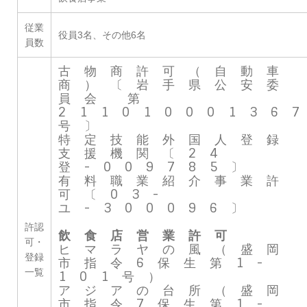
従業
役員3名、その他6名
員数
古物商許可（自動車
商）〔岩手県公安委
員会 第
21101000136
号〕
特定技能外国人登録
支援機関〔24
登-009785〕
有料職業紹介事業許
可〔03-
ユ-300096〕
許認
飲食店営業許可
可・
ヒマラヤの風（盛岡
登録
市指令6保生第1-
一覧
101号）
アジアの台所（盛岡
市指令7保生第1-