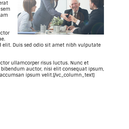
erat
s sem
 Nam
uctor
ae.
 elit. Duis sed odio sit amet nibh vulputate
uctor ullamcorper risus luctus. Nunc et
s bibendum auctor, nisi elit consequat ipsum,
bi accumsan ipsum velit.[/vc_column_text]